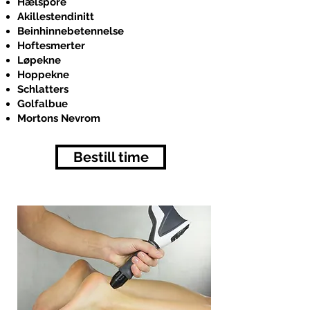
Hælspore
Akillestendinitt
Beinhinnebetennelse
Hoftesmerter
Løpekne
Hoppekne
Schlatters
Golfalbue
Mortons Nevrom
Bestill time